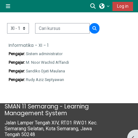
Lewati ke konten utama
Alihkan input pen
Log in
Panel samping
Cari kursus
Kategori kursus
Cari kursus
Informatika - XI - 1
Pengajar:
Sistem administrator
Pengajar:
M. Noor Wachid Affandi
Pengajar:
Sandiko Djati Maulana
Pengajar:
Rudy Aziz Septyawan
SMAN 11 Semarang - Learning
Management System
Jalan Lamper Tengah XIV, RT.01 RW.01 Kec.
Semarang Selatan, Kota Semarang, Jawa
Tengah 50248
Buk