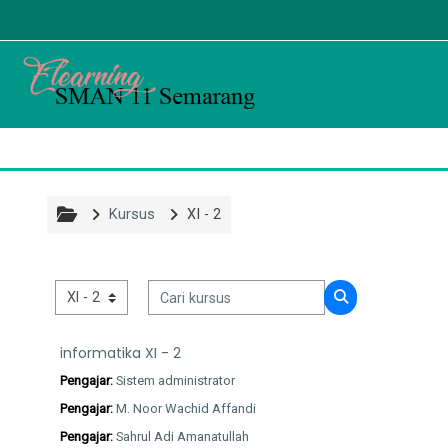
Lewati ke konten utama
Kursus
XI - 2
Cari kursus
Kategori kursus
Cari kursus
informatika XI - 2
Pengajar:
Sistem administrator
Pengajar:
M. Noor Wachid Affandi
Pengajar:
Sahrul Adi Amanatullah