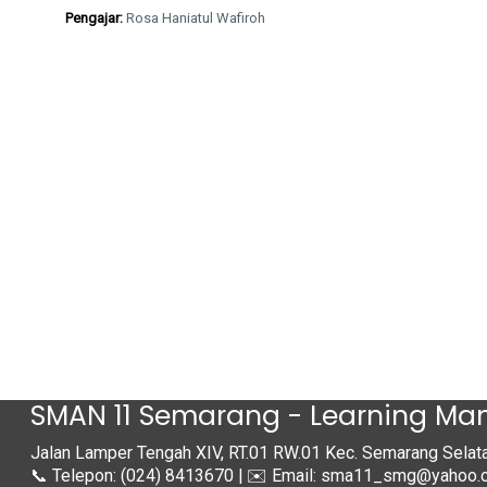
Pengajar:
Rosa Haniatul Wafiroh
SMAN 11 Semarang - Learning M
Jalan Lamper Tengah XIV, RT.01 RW.01 Kec. Semarang Sela
📞 Telepon: (024) 8413670 | ✉️ Email: sma11_smg@yahoo.c