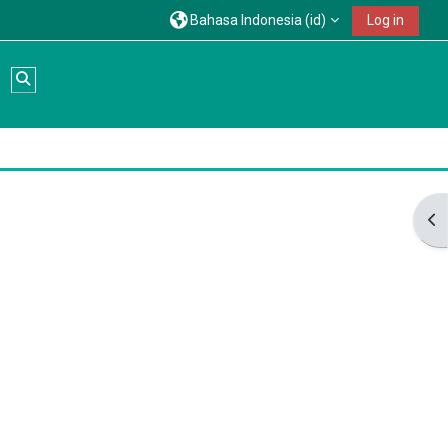
Bahasa Indonesia ‎(id)‎
Log in
Alihkan input pencarian
Buk