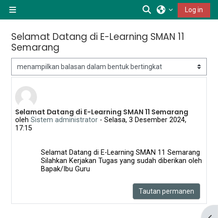
Lewati ke konten utama
Alihkan input pen
Log in
Panel samping
Selamat Datang di E-Learning SMAN 11
Semarang
Mode tampilan
Selamat Datang di E-Learning SMAN 11 Semarang
Jumlah balasan: 0
oleh
Sistem administrator
-
Selasa, 3 Desember 2024,
17:15
Selamat Datang di E-Learning SMAN 11 Semarang
Silahkan Kerjakan Tugas yang sudah diberikan oleh
Bapak/Ibu Guru
Tautan permanen
Buk