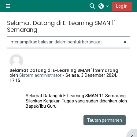
Lewati ke konten utama
Alihkan input pen
Log in
Panel samping
Selamat Datang di E-Learning SMAN 11
Semarang
Mode tampilan
Selamat Datang di E-Learning SMAN 11 Semarang
Jumlah balasan: 0
oleh
Sistem administrator
-
Selasa, 3 Desember 2024,
17:15
Selamat Datang di E-Learning SMAN 11 Semarang
Silahkan Kerjakan Tugas yang sudah diberikan oleh
Bapak/Ibu Guru
Tautan permanen
Buk