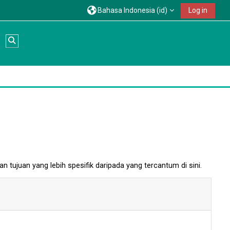
Bahasa Indonesia ‎(id)‎
Log in
Alihkan input pencarian
tujuan yang lebih spesifik daripada yang tercantum di sini.