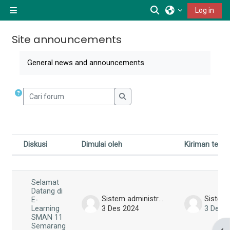
Lewati ke konten utama
Alihkan input pen
Log in
Panel samping
Site announcements
Syarat penyelesaian
General news and announcements
Cari forum
Cari forum
Diskusi
Dimulai oleh
Kiriman terak
Status
Daftar diskusi. Menampilkan 1 dari 1 di
Selamat
Datang di
Sistem administrator
E-
3 Des 2024
3 Des 
Learning
SMAN 11
Semarang