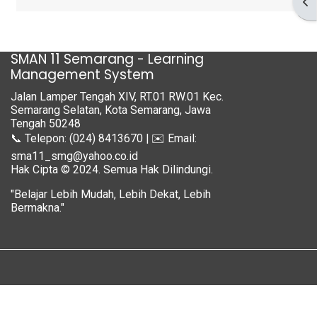
Buk
SMAN 11 Semarang - Learning
Management System
Jalan Lamper Tengah XIV, RT.01 RW.01 Kec.
Semarang Selatan, Kota Semarang, Jawa
Tengah 50248
📞 Telepon: (024) 8413670 | ✉️ Email:
sma11_smg@yahoo.co.id
Hak Cipta © 2024. Semua Hak Dilindungi.
"Belajar Lebih Mudah, Lebih Dekat, Lebih
Bermakna."